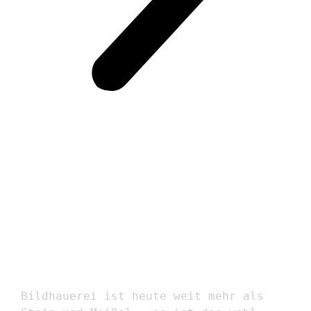
BILDHAUEREI,
INSTALLATION,
PERFORMANCE
Bildhauerei ist heute weit mehr als