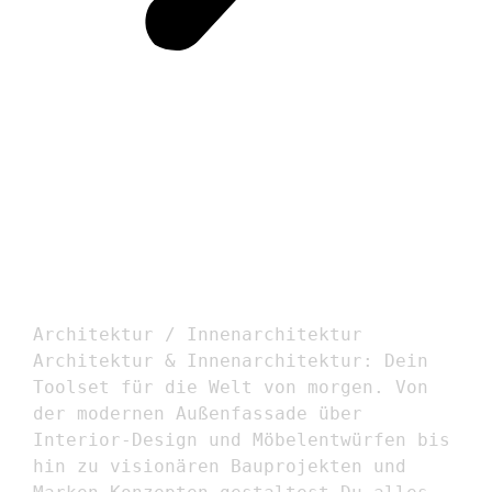
ARCHITEKTUR /
INNENARCHITEKTUR
Architektur / Innenarchitektur
Architektur & Innenarchitektur: Dein
Toolset für die Welt von morgen. Von
der modernen Außenfassade über
Interior-Design und Möbelentwürfen bis
hin zu visionären Bauprojekten und